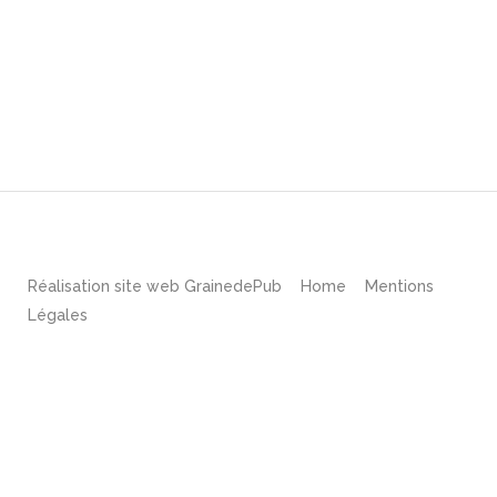
Réalisation site web
GrainedePub
Home
Mentions
Légales
English
Français
(
French
)