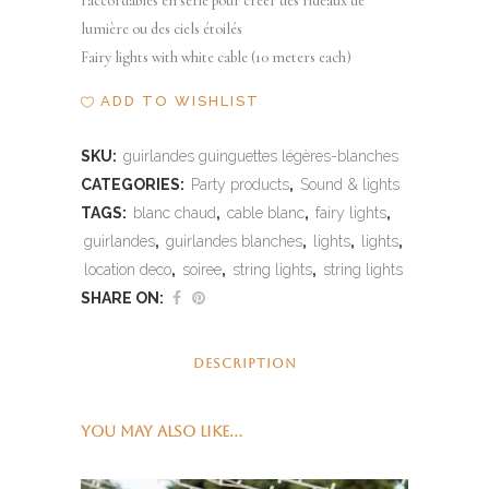
raccordables en série pour creer des rideaux de
lumière ou des ciels étoilés
Fairy lights with white cable (10 meters each)
ADD TO WISHLIST
SKU:
guirlandes guinguettes légères-blanches
CATEGORIES:
Party products
,
Sound & lights
TAGS:
blanc chaud
,
cable blanc
,
fairy lights
,
guirlandes
,
guirlandes blanches
,
lights
,
lights
,
location deco
,
soiree
,
string lights
,
string lights
SHARE ON:
DESCRIPTION
YOU MAY ALSO LIKE…