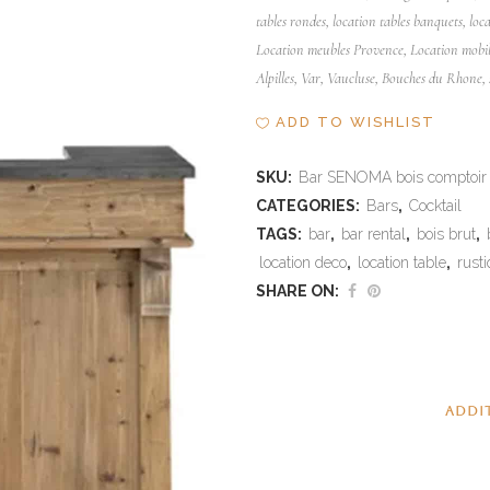
tables rondes, location tables banquets, loc
Location meubles Provence,
Location mobili
Alpilles, Var, Vaucluse, Bouches du Rhone
ADD TO WISHLIST
SKU:
Bar SENOMA bois comptoir 
CATEGORIES:
Bars
,
Cocktail
TAGS:
bar
,
bar rental
,
bois brut
,
location deco
,
location table
,
rust
SHARE ON:
ADDI