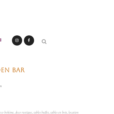
EN BAR
cm
o bohème, deco rustique, tables buffet, tables en bois, location