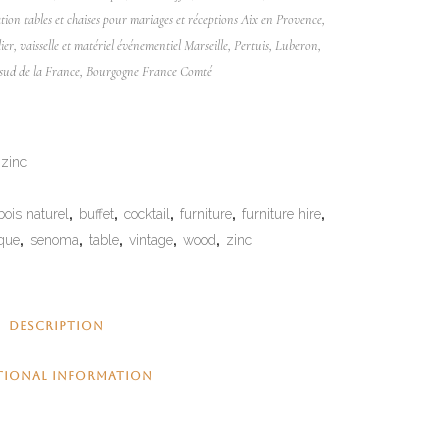
ation tables et chaises pour mariages et réceptions Aix en Provence,
er, vaisselle et matériel événementiel Marseille, Pertuis, Luberon,
, sud de la France, Bourgogne France Comté
zinc
bois naturel
,
buffet
,
cocktail
,
furniture
,
furniture hire
,
ique
,
senoma
,
table
,
vintage
,
wood
,
zinc
DESCRIPTION
TIONAL INFORMATION