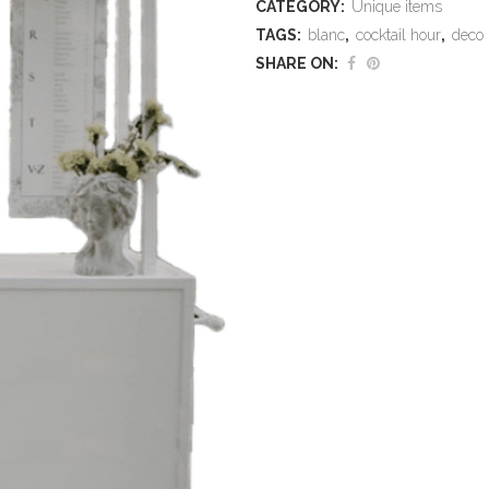
CATEGORY:
Unique items
TAGS:
blanc
,
cocktail hour
,
deco
SHARE ON: