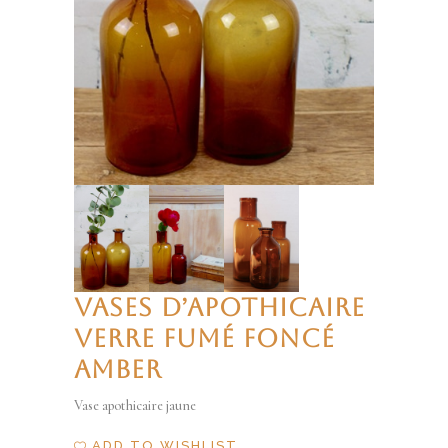
VASES D’APOTHICAIRE
VERRE FUMÉ FONCÉ
AMBER
Vase apothicaire jaune
ADD TO WISHLIST