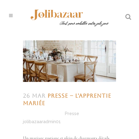
26 Mar
Presse – L’apprentie
mariée
Posted at 08:10h
in
Presse
by
jolibazaaradmin01
Un mariage rustique et plein de charmants détails