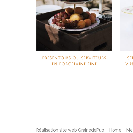
PRÉSENTOIRS OU SERVITEURS
SE
EN PORCELAINE FINE
VIN
Réalisation site web
GrainedePub
Home
Me