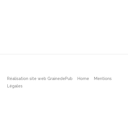
Réalisation site web
GrainedePub
Home
Mentions
Légales
English
(
Anglais
)
Français