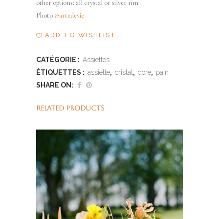
other options: all crystal or silver rim
Photo
@artedevie
ADD TO WISHLIST
CATÉGORIE :
Assiettes
ÉTIQUETTES :
assiette
,
cristal
,
dore
,
pain
SHARE ON:
RELATED PRODUCTS