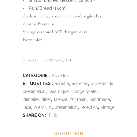
Small/ Entrée/dessert (22.8cm)
Pain/Bread (15cm)
Couleur crème, ivoire, blanc cassé, argile claire
Gamme Premium
Vintage ceramic LACE charger plates
Ivory color
ADD TO WISHLIST
CATÉGORIE :
Assiettes
ÉTIQUETTES :
assiette
,
assiettes
,
assiettes de
presentation
,
ceramique
,
charger plates
,
dentelle
,
diner
,
faience
,
fait main
,
handmade
,
lace
,
premium
,
presentation
,
reception
,
vintage
SHARE ON:
DESCRIPTION