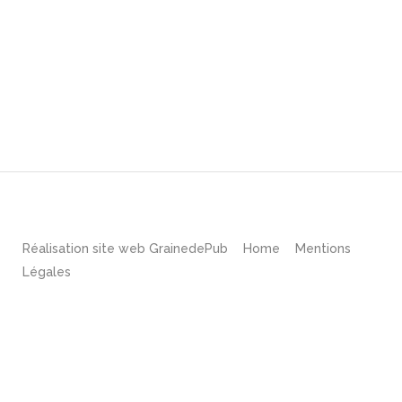
Réalisation site web
GrainedePub
Home
Mentions
Légales
English
(
Anglais
)
Français