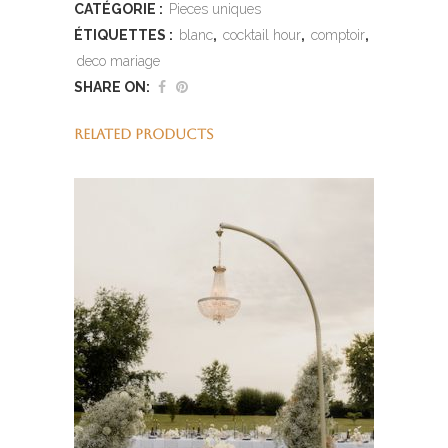
CATÉGORIE :
Pieces uniques
ÉTIQUETTES :
blanc
,
cocktail hour
,
comptoir
,
deco mariage
SHARE ON:
RELATED PRODUCTS