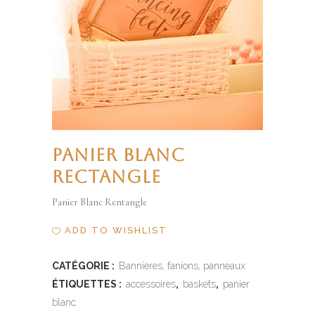
PANIER BLANC
RECTANGLE
Panier Blanc Rentangle
ADD TO WISHLIST
CATÉGORIE :
Bannières, fanions, panneaux
ÉTIQUETTES :
accessoires
,
baskets
,
panier
blanc