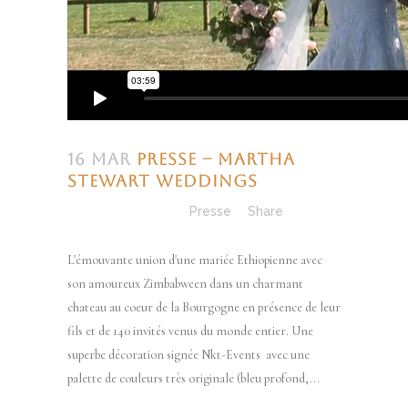
16 Mar
Presse – Martha
Stewart Weddings
Posted at 12:48h
in
Presse
Share
L'émouvante union d'une mariée Ethiopienne avec
son amoureux Zimbabween dans un charmant
chateau au coeur de la Bourgogne en présence de leur
fils et de 140 invités venus du monde entier. Une
superbe décoration signée Nkt-Events avec une
palette de couleurs très originale (bleu profond,...