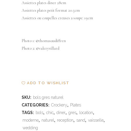
Assiettes plates diner 28cm
Assiettes plates petit format 20.5cm
Assiettes ou coupelles creuses a soupe: 19cm
Photo 1: @thomasaudiffren
Photo 2: @valeryvillard
ADD TO WISHLIST
SKU:
bols gres naturel
CATEGORIES:
Crockery
,
Plates
TAGS:
bols
,
chic
,
diner
,
gres
,
location
,
moderne
,
naturel
,
reception
,
sand
,
vaisselle
,
wedding