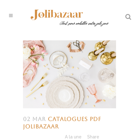
02 Mar
Catalogues PDF
Jolibazaar
Posted at 06:01h
in
A la une
Share