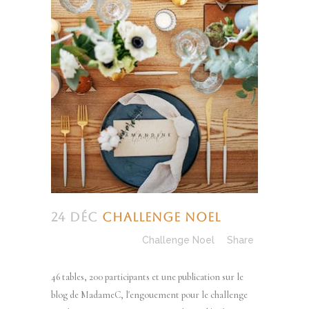
24 Déc
Challenge Noel
Posted at 10:57h
in
Challenge Noel
Share
46 tables, 200 participants et une publication sur le
blog de MadameC, l'engouement pour le challenge