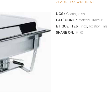
ADD TO WISHLIST
UGS :
Chafing dish
CATÉGORIE :
Materiel Traiteur
ÉTIQUETTES :
inox
,
location
,
ma
SHARE ON: