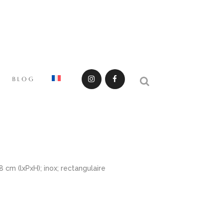
BLOG
 cm (lxPxH); inox; rectangulaire