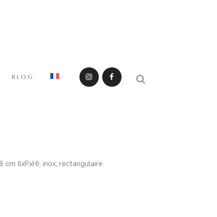
BLOG
 cm (lxPxH); inox; rectangulaire