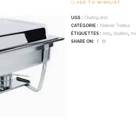
ADD TO WISHLIST
UGS :
Chafing dish
CATÉGORIE :
Materiel Traiteur
ÉTIQUETTES :
inox
,
location
,
ma
SHARE ON: