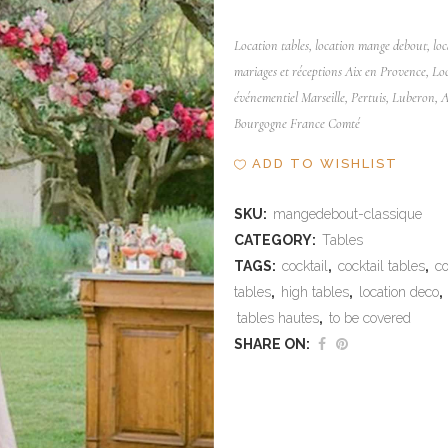
Location tables, location mange debout, loc
mariages et réceptions Aix en Provence,
Lo
événementiel Marseille, Pertuis, Luberon, A
Bourgogne France Comté
ADD TO WISHLIST
SKU:
mangedebout-classique
CATEGORY:
Tables
TAGS:
cocktail
,
cocktail tables
,
co
tables
,
high tables
,
location deco
,
tables hautes
,
to be covered
SHARE ON: